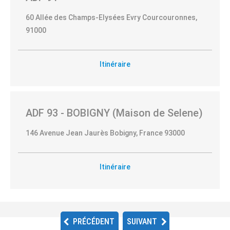
Médiation
60 Allée des Champs-Elysées Evry Courcouronnes,
familiale
91000
AEMO
Itinéraire
Conseil
conjugal
et
familial
ADF 93 - BOBIGNY (Maison de Selene)
Ateliers
146 Avenue Jean Jaurès Bobigny, France 93000
collectifs
soutien à
la
Itinéraire
parentalité
Espace
de
PRÉCÉDENT
SUIVANT
rencontre