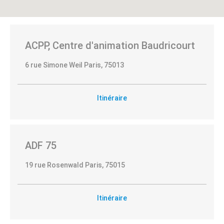
ACPP, Centre d'animation Baudricourt
6 rue Simone Weil Paris, 75013
Î
B
l
o
e
u
Itinéraire
d
r
e
g
F
o
ADF 75
r
g
a
n
19 rue Rosenwald Paris, 75015
n
e
c
Itinéraire
e