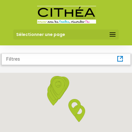
61
61
Sélectionner une page
Tout
voir
Filtres
associations à proximité trouvés.