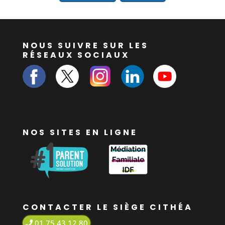
Visites
en
présence
NOUS SUIVRE SUR LES
RÉSEAUX SOCIAUX
d'un tiers
Consultations
familiales
Ateliers
des
NOS SITES EN LIGNE
familles
Réquisitions
Expertises
éducatives
Prévention
CONTACTER LE SIÈGE CITHÉA
specialisée
01 75 43 12 80