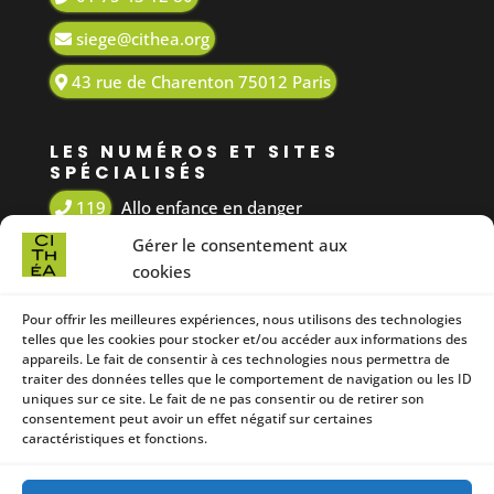
Chantier
siege@cithea.org
d'insertion
43 rue de Charenton 75012 Paris
AEMO
renforcées
LES NUMÉROS ET SITES
SPÉCIALISÉS
Hébergement
des jeunes
119
Allo enfance en danger
Gérer le consentement aux
3020
Non au harcèlement
cookies
A
3919
Violences conjugales
N
Pour offrir les meilleures expériences, nous utilisons des technologies
116 000
Enfants disparus
N
telles que les cookies pour stocker et/ou accéder aux informations des
appareils. Le fait de consentir à ces technologies nous permettra de
U
0800 200 000
Net-ecoute
traiter des données telles que le comportement de navigation ou les ID
uniques sur ce site. Le fait de ne pas consentir ou de retirer son
L
consentement peut avoir un effet négatif sur certaines
0800 005 696
Stop djihadisme
E
caractéristiques et fonctions.
01 44 93 44 93
Inter Service Parents
R