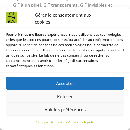
GIF à un pixel, GIF transparents, GIF invisibles et
GIF un à un) et les déployer par l’intermédiaire
Gérer le consentement aux
d’un partenaire spécialiste d’analyses Web
cookies
susceptible de se trouver (et donc de stocker les
informations correspondantes, y compris l’adresse
Pour offrir les meilleures expériences, nous utilisons des technologies
IP de l’Utilisateur) dans un pays étranger.
telles que les cookies pour stocker et/ou accéder aux informations des
appareils. Le fait de consentir à ces technologies nous permettra de
traiter des données telles que le comportement de navigation ou les ID
Ces balises sont placées à la fois dans les
uniques sur ce site. Le fait de ne pas consentir ou de retirer son
publicités en ligne permettant aux internautes
consentement peut avoir un effet négatif sur certaines
d’accéder au Site, et sur les différentes pages de
caractéristiques et fonctions.
celui-ci.
Accepter
Cette technologie permet à
https://www.cithea.org/
d’évaluer les réponses
Refuser
des visiteurs face au Site et l’efficacité de ses
actions (par exemple, le nombre de fois où une
Voir les préférences
page est ouverte et les informations consultées),
Nous
ainsi que l’utilisation de ce Site par l’Utilisateur.
soutenir
Politique de cookies
Mentions légales
Le prestataire externe pourra éventuellement